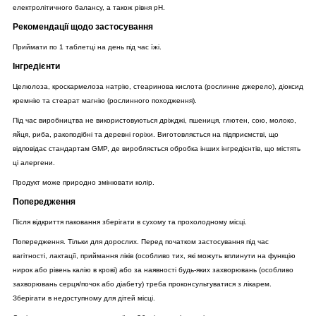
електролітичного балансу, а також рівня pH.
Рекомендації щодо застосування
Приймати по 1 таблетці на день під час їжі.
Інгредієнти
Целюлоза, кроскармелоза натрію, стеаринова кислота (рослинне джерело), діоксид
кремнію та стеарат магнію (рослинного походження).
Під час виробництва не використовуються дріжджі, пшениця, глютен, сою, молоко,
яйця, риба, ракоподібні та деревні горіхи. Виготовляється на підприємстві, що
відповідає стандартам GMP, де виробляється обробка інших інгредієнтів, що містять
ці алергени.
Продукт може природно змінювати колір.
Попередження
Після відкриття паковання зберігати в сухому та прохолодному місці.
Попередження. Тільки для дорослих. Перед початком застосування під час
вагітності, лактації, приймання ліків (особливо тих, які можуть вплинути на функцію
нирок або рівень калію в крові) або за наявності будь-яких захворювань (особливо
захворювань серця/почок або діабету) треба проконсультуватися з лікарем.
Зберігати в недоступному для дітей місці.