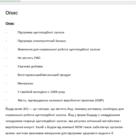
Опис
Опис
·
Підтримка щитоподібної залози
·
Підтримує електролітний баланс
·
Живлення для нормальної роботи щитоподібної залози
·
Не містить ГМО
·
Харчова добавка
·
Вегетаріанський/веганський продукт
·
Минералы
·
У сімейній володінні з 1968 року
·
Якість, підтверджена належної виробничої практики (GMP)
Йодід калію (KI) — це сполука, що містить йод, поживну речовину, необхідну для
нормальної роботи щитоподібної залози. Йод у формі йодиду є невіддільним
складником секреції щитоподібної залози, яка регулює клітинний метаболізм і
вироблення енергії. Калій з йодом від компанії NOW також забезпечує організм
калієм, життєво важливим мінералом для підтримки здорового водного й