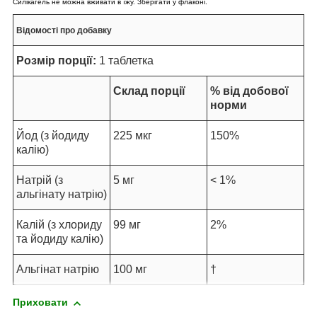
Силікагель не можна вживати в їжу. Зберігати у флаконі.
Відомості про добавку
Розмір порції:
1 таблетка
Склад порції
% від добової
норми
Йод (з йодиду
225 мкг
150%
калію)
Натрій (з
5 мг
< 1%
альгінату натрію)
Калій (з хлориду
99 мг
2%
та йодиду калію)
Альгінат натрію
100 мг
†
Приховати