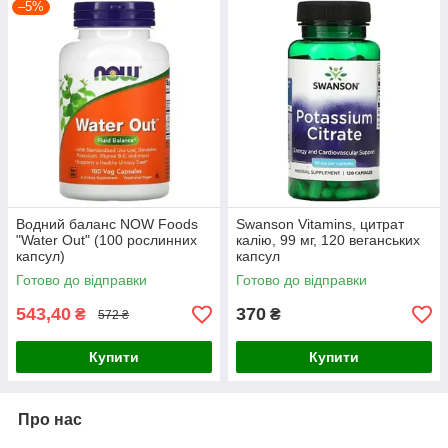
–5%
Водний баланс NOW Foods
Swanson Vitamins, цитрат
"Water Out" (100 рослинних
калію, 99 мг, 120 веганських
капсул)
капсул
Готово до відправки
Готово до відправки
543,40
370
₴
₴
572 ₴
Купити
Купити
Про нас