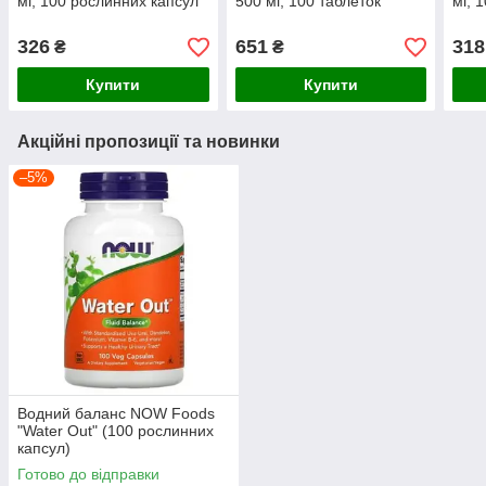
мг, 100 рослинних капсул
500 мг, 100 таблеток
мг, 
326
651
318
₴
₴
Купити
Купити
Акційні пропозиції та новинки
–5%
Водний баланс NOW Foods
"Water Out" (100 рослинних
капсул)
Готово до відправки