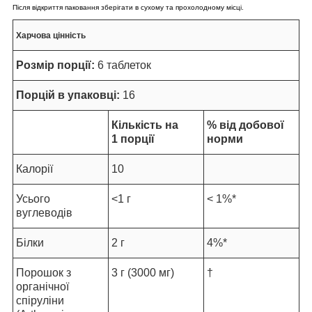
Після відкриття паковання зберігати в сухому та прохолодному місці.
Харчова цінність
Розмір порції:
6 таблеток
Порцій в упаковці:
16
Кількість на
% від добової
1 порції
норми
Калорії
10
Усього
<1 г
< 1%*
вуглеводів
Білки
2 г
4%*
Порошок з
3 г (3000 мг)
†
органічної
спіруліни