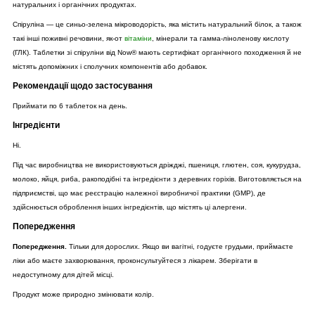
натуральних і органічних продуктах.
Спіруліна — це синьо-зелена мікроводорість, яка містить натуральний білок, а також
такі інші поживні речовини, як-от
вітаміни
, мінерали та гамма-ліноленову кислоту
(ГЛК). Таблетки зі спіруліни від Now® мають сертифікат органічного походження й не
містять допоміжних і сполучних компонентів або добавок.
Рекомендації щодо застосування
Приймати по 6 таблеток на день.
Інгредієнти
Ні.
Під час виробництва не використовуються дріжджі, пшениця, глютен, соя, кукурудза,
молоко, яйця, риба, ракоподібні та інгредієнти з деревних горіхів. Виготовляється на
підприємстві, що має реєстрацію належної виробничої практики (GMP), де
здійснюється оброблення інших інгредієнтів, що містять ці алергени.
Попередження
Попередження.
Тільки для дорослих. Якщо ви вагітні, годуєте грудьми, приймаєте
ліки або маєте захворювання, проконсультуйтеся з лікарем. Зберігати в
недоступному для дітей місці.
Продукт може природно змінювати колір.