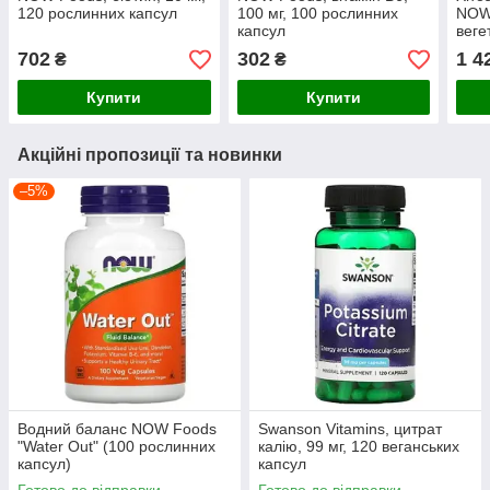
120 рослинних капсул
100 мг, 100 рослинних
NOW
капсул
веге
702
302
1 4
₴
₴
Купити
Купити
Акційні пропозиції та новинки
–5%
Водний баланс NOW Foods
Swanson Vitamins, цитрат
"Water Out" (100 рослинних
калію, 99 мг, 120 веганських
капсул)
капсул