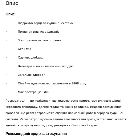
Опис
Опис
·
Підтримка серцево-судинної системи
·
Поглинач вільних радикалів
·
З екстрактом червоного вина
·
Без ГМО
·
Харчова добавка
·
Вегетаріанський і веганський продукт
·
Загальне здоров'я
·
Сімейне підприємство, засноване в 1968 року
·
Має реєстрацію GMP
Ресвератрол — це поліфенол, що трапляється в природному вигляді в шкірці
червоного винограду, деяких ягодах та інших рослинах. Недавні дослідження
показали, що ресвератрол може сприяти нормальній роботі серцево-судинної
системи. Ресвератрол відомий своїми властивостями протидії старінню, а також
здатністю покращувати здорову реакцію на біологічний стрес.
Рекомендації щодо застосування