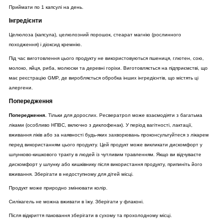
Приймати по 1 капсулі на день.
Інгредієнти
Целюлоза (капсула), целюлозний порошок, стеарат магнію (рослинного
походження) і діоксид кремнію.
Під час виготовлення цього продукту не використовуються пшениця, глютен, сою,
молоко, яйця, риба, молюски та деревні горіхи. Виготовляється на підприємстві, що
має реєстрацію GMP, де виробляється обробка інших інгредієнтів, що містять ці
алергени.
Попередження
Попередження.
Тільки для дорослих. Ресвератрол може взаємодіяти з багатьма
ліками (особливо НПВС, включно з диклофенак). У період вагітності, лактації,
вживання ліків або за наявності будь-яких захворювань проконсультуйтеся з лікарем
перед використанням цього продукту. Цей продукт може викликати дискомфорт у
шлунково-кишкового тракту в людей із чутливим травленням. Якщо ви відчуваєте
дискомфорт у шлунку або кишківнику після використання продукту, припиніть його
вживання. Зберігати в недоступному для дітей місці.
Продукт може природно змінювати колір.
Силікагель не можна вживати в їжу. Зберігати у флаконі.
Після відкриття паковання зберігати в сухому та прохолодному місці.