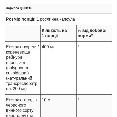
Харчова цінність
Розмір порції:
1 рослинна капсула
Кількість на
% від добової
1 порції
норми*
Екстракт кореня/
400 мг
*
кореневища
рейнурії
японської
(polygonum
cuspidatum)
(натуральний
трансресвератр
ол: 200 мг)
Екстракт плодів
10 мг
*
червоного
винного сорту
винограду (не