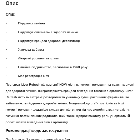
Опис
Опис
·
Підтримка печінки
·
Підтримує оптимальне здоров'я печінки
·
Підтримує процеси здорової детоксикації
·
Харчова добавка
·
Лікарські рослини та трави
·
Сімейне підприємство, засноване в 1968 року
·
Має реєстрацію GMP
Препарат Liver Refresh від компанії NOW містить поживні речовини та трави, корисні
для здоров'я печінки, які прискорюють процеси виведення токсинів з організму. Liver
Refresh містить екстракт розторопші та унікальну суміш рослинних ферментів, які
забезпечують підтримку здоров'я печінки. N-ацетил-L-цистеїн, метіонін та інші
поживні речовини додані до складу для підтримки під час виробництва глутатіону,
потужної пастки вільних радикалів, який також відіграє важливу роль у нормальній
роботі шляхів виведення ліків з організму.
Рекомендації щодо застосування
Приймати по 3 капсули на день під час їди.