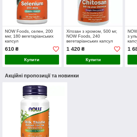
NOW Foods, селен, 200
Хітозан з хромом, 500 мг,
NOW 
мкг, 180 вегетаріанських
NOW Foods, 240
з ул
капсул
вегетаріанських капсул
капс
610
1 420
1 6
₴
₴
Купити
Купити
Акційні пропозиції та новинки