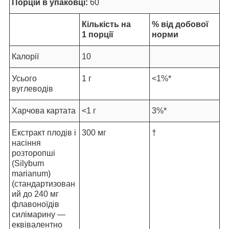
Порцій в упаковці:
60
Кількість на
% від добової
1 порції
норми
Калорії
10
Усього
1 г
<1%*
вуглеводів
Харчова картата
<1 г
3%*
Екстракт плодів і
300 мг
†
насіння
розторопші
(Silybum
marianum)
(стандартизован
ий до 240 мг
флавоноїдів
силімарину —
еквівалентно