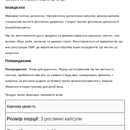
Інгредієнти
Мікрокристалічна целюлоза, гіпромеллоза (целюлозна капсула), діоксид кремнію,
стеаринова кислота (рослинне джерело), стеарат магнію (рослинне джерело) й
аскорбілпальмітат.
Під час виготовлення цього продукту не використовуються пшениця, глютен, сою,
молоко, яйця, риба, молюски та деревні горіхи. Виготовляється на підприємстві, що
має реєстрацію GMP, де виробляється обробка інших інгредієнтів, що містять ці
алергени.
Попередження
Попередження.
Тільки для дорослих. Перед застосуванням під час вагітності,
лактації, приймання ліків або за наявності будь-яких захворювань (включно з
алергією на рослини родини астрових) треба проконсультуватися з лікарем.
Зберігати в недоступному для дітей місці.
Продукт може природно змінювати колір.
Харчова цінність
Розмір порції:
3 рослинні капсули