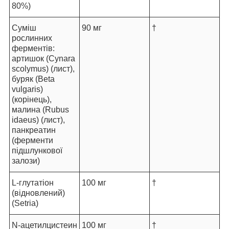
80%)
Суміш
90 мг
†
рослинних
ферментів:
артишок (Cynara
scolymus) (лист),
буряк (Beta
vulgaris)
(корінець),
малина (Rubus
idaeus) (лист),
панкреатин
(ферменти
підшлункової
залози)
L-глутатіон
100 мг
†
(відновлений)
(Setria)
N-ацетилцистеин
100 мг
†