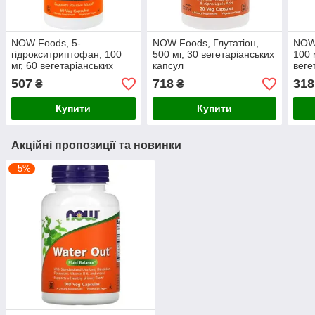
NOW Foods, 5-
NOW Foods, Глутатіон,
NOW 
гідрокситриптофан, 100
500 мг, 30 вегетаріанських
100 
мг, 60 вегетаріанських
капсул
веге
капсул
507
718
318
₴
₴
Купити
Купити
Акційні пропозиції та новинки
–5%