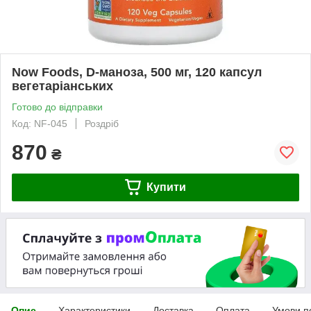
Now Foods, D-маноза, 500 мг, 120 капсул
вегетаріанських
Готово до відправки
Код: NF-045
Роздріб
870
₴
Купити
Опис
Характеристики
Доставка
Оплата
Умови п