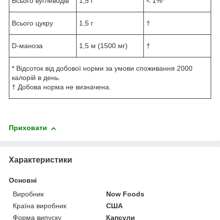
Всього вуглеводів
1,5 г
< 1%*
Всього цукру
1,5 г
†
D-маноза
1,5 м (1500 мг)
†
* Відсоток від добової норми за умови споживання 2000
калорій в день.
† Добова норма не визначена.
Приховати
Характеристики
Основні
Виробник
Now Foods
Країна виробник
США
Форма випуску
Капсули