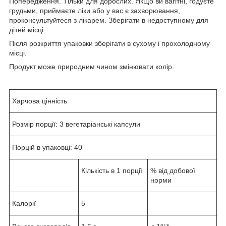
Попередження. Тільки для дорослих. Якщо ви вагітні, годуєте
грудьми, приймаєте ліки або у вас є захворювання,
проконсультуйтеся з лікарем. Зберігати в недоступному для
дітей місці.
Після розкриття упаковки зберігати в сухому і прохолодному
місці.
Продукт може природним чином змінювати колір.
Харчова цінність
Розмір порції: 3 вегетаріанські капсули
Порцій в упаковці: 40
Кількість в 1 порції
% від добової
норми
Калорії
5