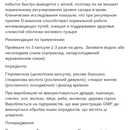
избыток быстро выводится с мочой, поэтому он не мешает
нормальному регулированию уровня сахара в крови.
Клинические исследования показали, что при регулярном
приеме D-манноза способствует нормальной работе
мочевыводящих путей, очищая и поддерживая здоровье
слизистой оболочки мочевого пузыря.
Рекомендации по применению
Приймати по 3 капсули 1-3 рази на день. Запивати водою або
несолодким соком (наприклад, непідсолоджений
журавлинним соком).
Інгредієнти
Гіпромелоза (целюлозна капсула), рисове борошно,
стеаринова кислота (рослинний джерело), стеарат магнію
(рослинного походження) і діоксид кремнію.
При виробництві не використовуються дріжджі, пшеницю,
глютен, соя, молоко, яйця, риба, молюски, деревні горіхи.
Виробляється на підприємстві, що має реєстрацію GMP, де
виконується обробка інших інгредієнтів, що містять ці
алергени.
Попередження