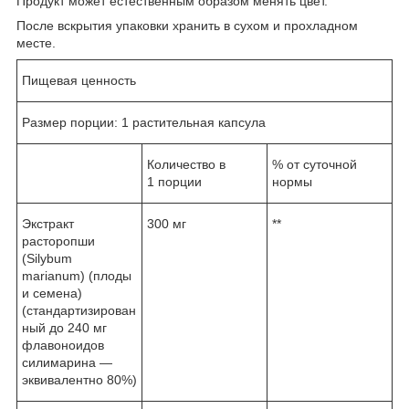
Продукт может естественным образом менять цвет.
После вскрытия упаковки хранить в сухом и прохладном
месте.
Пищевая ценность
Размер порции: 1 растительная капсула
Количество в
% от суточной
1 порции
нормы
Экстракт
300 мг
**
расторопши
(Silybum
marianum) (плоды
и семена)
(стандартизирован
ный до 240 мг
флавоноидов
силимарина —
эквивалентно 80%)