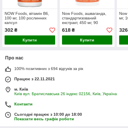
NOW Foods, вітамін B6,
Now Foods, ашваганда,
Now 
100 мг, 100 рослинних
стандартизований
мг, 
капсул
екстракт, 450 мг, 90
рослинних капсул
302
618
326
₴
₴
Купити
Купити
Про нас
100% позитивних з 694 відгуків за рік
Працює з 22.11.2021
м. Київ
Київ вул. Братиславська 26 індекс 02156, Київ, Україна
Контакти
Сьогодні працює з 10:00 до 18:00
Показати весь графік роботи