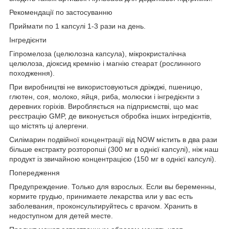
Рекомендації по застосуванню
Приймати по 1 капсулі 1-3 рази на день.
Інгредієнти
Гіпромелоза (целюлозна капсула), мікрокристалічна
целюлоза, діоксид кремнію і магнію стеарат (рослинного
походження).
При виробництві не використовуються дріжджі, пшеницю,
глютен, соя, молоко, яйця, риба, молюски і інгредієнти з
деревних горіхів. Виробляється на підприємстві, що має
реєстрацію GMP, де виконується обробка інших інгредієнтів,
що містять ці алергени.
Силімарин подвійної концентрації від NOW містить в два рази
більше екстракту розторопші (300 мг в однієї капсулі), ніж наш
продукт із звичайною концентрацією (150 мг в однієї капсулі).
Попередження
Предупреждение. Только для взрослых. Если вы беременны,
кормите грудью, принимаете лекарства или у вас есть
заболевания, проконсультируйтесь с врачом. Хранить в
недоступном для детей месте.