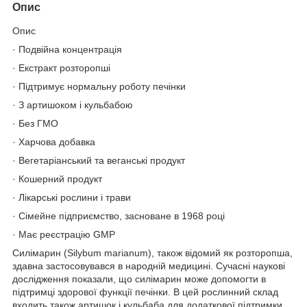
Опис
Опис
· Подвійна концентрація
· Екстракт розторопші
· Підтримує нормальну роботу печінки
· З артишоком і кульбабою
· Без ГМО
· Харчова добавка
· Вегетаріанський та веганські продукт
· Кошерний продукт
· Лікарські рослини і трави
· Сімейне підприємство, засноване в 1968 році
· Має реєстрацію GMP
Силімарин (Silybum marianum), також відомий як розторопша,
здавна застосовувався в народній медицині. Сучасні наукові
дослідження показали, що силімарин може допомогти в
підтримці здорової функції печінки. В цей рослинний склад
входить також артишок і кульбаба для додаткової підтримки.