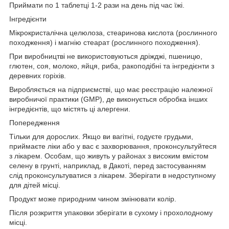
Приймати по 1 таблетці 1-2 рази на день під час їжі.
Інгредієнти
Мікрокристалічна целюлоза, стеаринова кислота (рослинного
походження) і магнію стеарат (рослинного походження).
При виробництві не використовуються дріжджі, пшеницю,
глютен, соя, молоко, яйця, риба, ракоподібні та інгредієнти з
деревних горіхів.
Виробляється на підприємстві, що має реєстрацію належної
виробничої практики (GMP), де виконується обробка інших
інгредієнтів, що містять ці алергени.
Попередження
Тільки для дорослих. Якщо ви вагітні, годуєте грудьми,
приймаєте ліки або у вас є захворювання, проконсультуйтеся
з лікарем. Особам, що живуть у районах з високим вмістом
селену в грунті, наприклад, в Дакоті, перед застосуванням
слід проконсультуватися з лікарем. Зберігати в недоступному
для дітей місці.
Продукт може природним чином змінювати колір.
Після розкриття упаковки зберігати в сухому і прохолодному
місці.