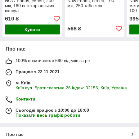
NOW Foods, селен, 200
Now Foods, селен, 100
Now 
мкг, 180 вегетаріанських
мкг, 250 таблеток
мети
капсул
100 
розс
610
395
₴
568
₴
Купити
Про нас
100% позитивних з 690 відгуків за рік
Працює з 22.11.2021
м. Київ
Київ вул. Братиславська 26 індекс 02156, Київ, Україна
Контакти
Сьогодні працює з 10:00 до 18:00
Показати весь графік роботи
Про нас