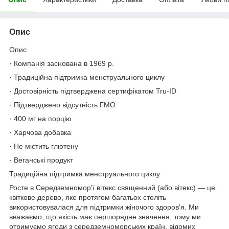
Опис
Опис
· Компанія заснована в 1969 р.
· Традиційна підтримка менструального циклу
· Достовірність підтверджена сертифікатом Tru-ID
· Підтверджено відсутність ГМО
· 400 мг на порцію
· Харчова добавка
· Не містить глютену
· Веганські продукт
Традиційна підтримка менструального циклу
Росте в Середземномор'ї вітекс священний (або вітекс) — це
квіткове дерево, яке протягом багатьох століть
використовувалася для підтримки жіночого здоров'я. Ми
вважаємо, що якість має першорядне значення, тому ми
отримуємо ягоди з середземноморських країн, відомих