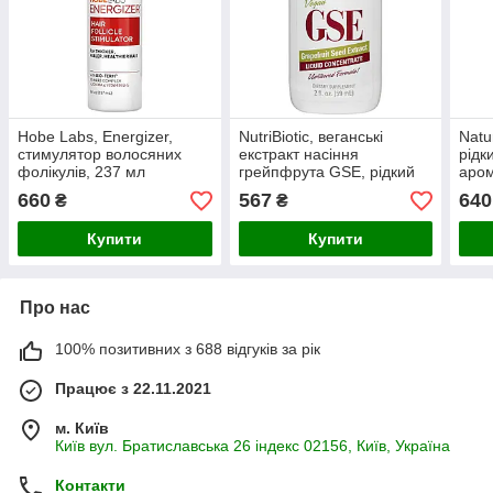
Hobe Labs, Energizer,
NutriBiotic, веганські
Natu
стимулятор волосяних
екстракт насіння
рідк
фолікулів, 237 мл
грейпфрута GSE, рідкий
аром
концентрат, 59 мл (2 рідин
473,
660
567
640
₴
₴
та си. унції
Купити
Купити
Про нас
100% позитивних з 688 відгуків за рік
Працює з 22.11.2021
м. Київ
Київ вул. Братиславська 26 індекс 02156, Київ, Україна
Контакти