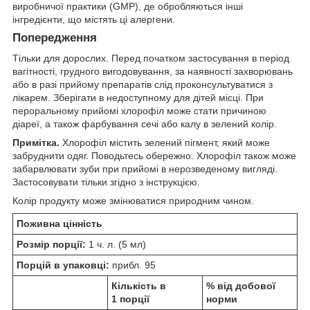
виробничої практики (GMP), де обробляються інші
інгредієнти, що містять ці алергени.
Попередження
Тільки для дорослих. Перед початком застосування в період
вагітності, грудного вигодовування, за наявності захворювань
або в разі прийому препаратів слід проконсультуватися з
лікарем. Зберігати в недоступному для дітей місці. При
пероральному прийомі хлорофіл може стати причиною
діареї, а також фарбування сечі або калу в зелений колір.
Примітка.
Хлорофіл містить зелений пігмент, який може
забруднити одяг. Поводьтесь обережно. Хлорофіл також може
забарвлювати зуби при прийомі в нерозведеному вигляді.
Застосовувати тільки згідно з інструкцією.
Колір продукту може змінюватися природним чином.
Поживна цінність
Розмір порції:
1 ч. л. (5 мл)
Порцій в упаковці:
прибл. 95
Кількість в
% від добової
1 порції
норми