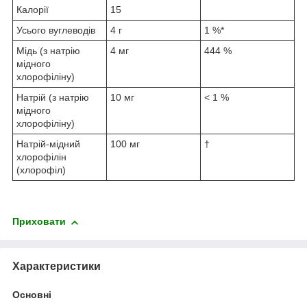
Калорії
15
Усього вуглеводів
4 г
1 %*
Мідь (з натрію
4 мг
444 %
мідного
хлорофіліну)
Натрій (з натрію
10 мг
< 1 %
мідного
хлорофіліну)
Натрій-мідний
100 мг
†
хлорофілін
(хлорофіл)
Приховати
Характеристики
Основні