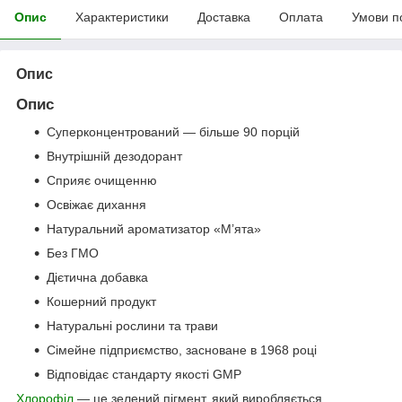
Опис
Характеристики
Доставка
Оплата
Умови п
Опис
Опис
Суперконцентрований — більше 90 порцій
Внутрішній дезодорант
Сприяє очищенню
Освіжає дихання
Натуральний ароматизатор «М’ята»
Без ГМО
Дієтична добавка
Кошерний продукт
Натуральні рослини та трави
Сімейне підприємство, засноване в 1968 році
Відповідає стандарту якості GMP
Хлорофіл
— це зелений пігмент, який виробляється