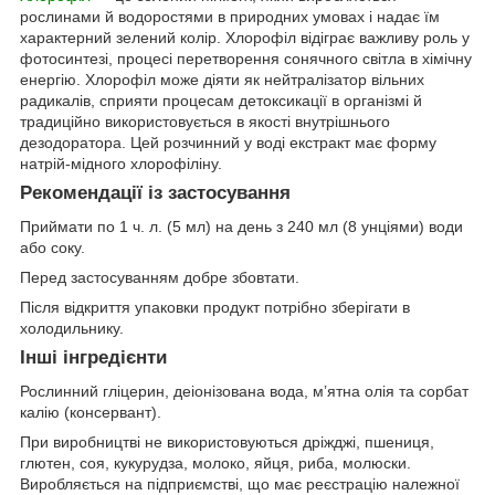
рослинами й водоростями в природних умовах і надає їм
характерний зелений колір. Хлорофіл відіграє важливу роль у
фотосинтезі, процесі перетворення сонячного світла в хімічну
енергію. Хлорофіл може діяти як нейтралізатор вільних
радикалів, сприяти процесам детоксикації в організмі й
традиційно використовується в якості внутрішнього
дезодоратора. Цей розчинний у воді екстракт має форму
натрій-мідного хлорофіліну.
Рекомендації із застосування
Приймати по 1 ч. л. (5 мл) на день з 240 мл (8 унціями) води
або соку.
Перед застосуванням добре збовтати.
Після відкриття упаковки продукт потрібно зберігати в
холодильнику.
Інші інгредієнти
Рослинний гліцерин, деіонізована вода, м’ятна олія та сорбат
калію (консервант).
При виробництві не використовуються дріжджі, пшениця,
глютен, соя, кукурудза, молоко, яйця, риба, молюски.
Виробляється на підприємстві, що має реєстрацію належної