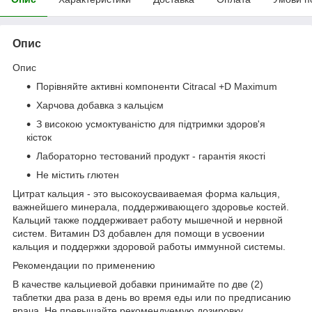
Опис
Опис
Порівняйте активні компоненти Citracal +D Maximum
Харчова добавка з кальцієм
З високою усмоктуваністю для підтримки здоров'я
кісток
Лабораторно тестований продукт - гарантія якості
Не містить глютен
Цитрат кальция - это высокоусваиваемая форма кальция,
важнейшего минерала, поддерживающего здоровье костей.
Кальций также поддерживает работу мышечной и нервной
систем. Витамин D3 добавлен для помощи в усвоении
кальция и поддержки здоровой работы иммунной системы.
Рекомендации по применению
В качестве кальциевой добавки принимайте по две (2)
таблетки два раза в день во время еды или по предписанию
врача. Не превышайте рекомендуемую дозировку.