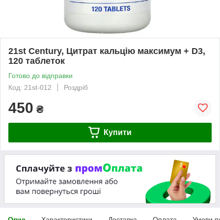
21st Century, Цитрат кальцію максимум + D3,
120 таблеток
Готово до відправки
Код: 21st-012
Роздріб
450
₴
Купити
Опис
Характеристики
Доставка
Оплата
Умови п