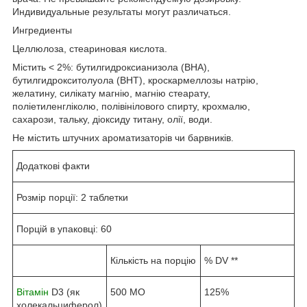
Индивидуальные результаты могут различаться.
Ингредиенты
Целлюлоза, стеариновая кислота.
Містить < 2%: бутилгидроксианизола (BHA),
бутилгидрокситолуола (BHT), кроскармеллозы натрію,
желатину, силікату магнію, магнію стеарату,
поліетиленгліколю, полівінілового спирту, крохмалю,
сахарози, тальку, діоксиду титану, олії, води.
Не містить штучних ароматизаторів чи барвників.
Додаткові факти
Розмір порції: 2 таблетки
Порцій в упаковці: 60
Кількість на порцію
% DV **
Вітамін
D3 (як
500 МО
125%
холекальциферол)