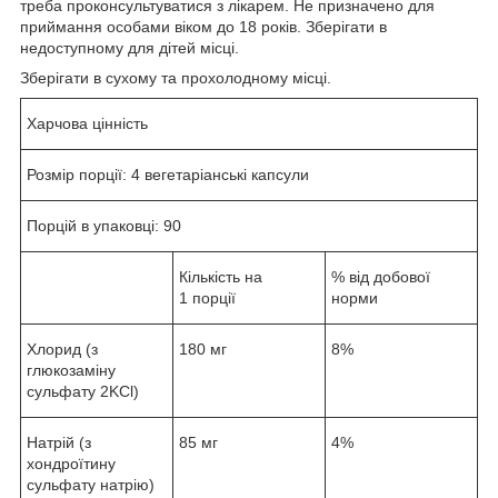
треба проконсультуватися з лікарем. Не призначено для
приймання особами віком до 18 років. Зберігати в
недоступному для дітей місці.
Зберігати в сухому та прохолодному місці.
Харчова цінність
Розмір порції: 4 вегетаріанські капсули
Порцій в упаковці: 90
Кількість на
% від добової
1 порції
норми
Хлорид (з
180 мг
8%
глюкозаміну
сульфату 2KCl)
Натрій (з
85 мг
4%
хондроїтину
сульфату натрію)