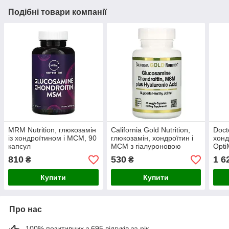
Подібні товари компанії
MRM Nutrition, глюкозамін
California Gold Nutrition,
Doct
із хондроїтином і МСМ, 90
глюкозамін, хондроїтин і
хонд
капсул
МСМ з гіалуроновою
Opti
кислотою, 60 рослинних
веге
810
530
1 6
₴
₴
капсул
Купити
Купити
Про нас
100% позитивних з 695 відгуків за рік