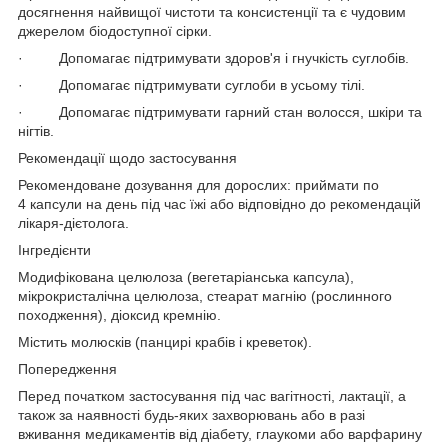
досягнення найвищої чистоти та консистенції та є чудовим
джерелом біодоступної сірки.
· Допомагає підтримувати здоров'я і гнучкість суглобів.
· Допомагає підтримувати суглоби в усьому тілі.
· Допомагає підтримувати гарний стан волосся, шкіри та
нігтів.
Рекомендації щодо застосування
Рекомендоване дозування для дорослих: приймати по
4 капсули на день під час їжі або відповідно до рекомендацій
лікаря-дієтолога.
Інгредієнти
Модифікована целюлоза (вегетаріанська капсула),
мікрокристалічна целюлоза, стеарат магнію (рослинного
походження), діоксид кремнію.
Містить молюсків (панцирі крабів і креветок).
Попередження
Перед початком застосування під час вагітності, лактації, а
також за наявності будь-яких захворювань або в разі
вживання медикаментів від діабету, глаукоми або варфарину