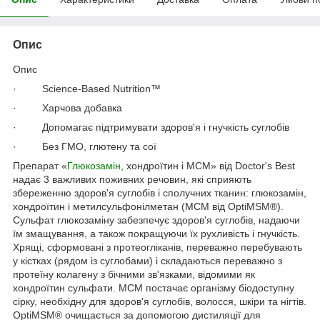
Опис
Опис
· Science-Based Nutrition™
· Харчова добавка
· Допомагає підтримувати здоров'я і гнучкість суглобів
· Без ГМО, глютену та сої
Препарат «
Глюкозамін
, хондроїтин і МСМ» від Doctor's Best
надає 3 важливих поживних речовин, які сприяють
збереженню здоров'я суглобів і сполучних тканин: глюкозамін,
хондроїтин і метилсульфонілметан (МСМ від OptiMSM®).
Сульфат глюкозаміну забезпечує здоров'я суглобів, надаючи
їм змащування, а також покращуючи їх рухливість і гнучкість.
Хрящі, сформовані з протеогліканів, переважно перебувають
у кістках (рядом із суглобами) і складаються переважно з
протеїну колагену з бічними зв'язками, відомими як
хондроїтин сульфати. МСМ постачає організму біодоступну
сірку, необхідну для здоров'я суглобів, волосся, шкіри та нігтів.
OptiMSM® очищається за допомогою дистиляції для