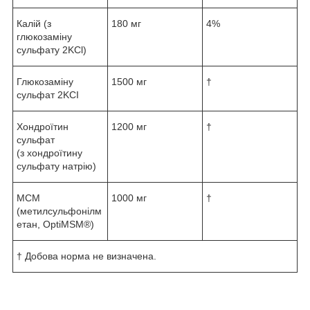
Калій (з
180 мг
4%
глюкозаміну
сульфату 2KCl)
Глюкозаміну
1500 мг
†
сульфат 2KCI
Хондроїтин
1200 мг
†
сульфат
(з хондроїтину
сульфату натрію)
МСМ
1000 мг
†
(метилсульфонілм
етан, OptiMSM®)
† Добова норма не визначена.