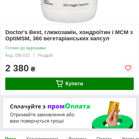
Doctor's Best, глюкозамін, хондроїтин і МСМ з
OptiMSM, 360 вегетаріанських капсул
Готово до відправки
Код: DB-010
Роздріб
2 380
₴
Купити
Опис
Характеристики
Доставка
Оплата
Умови п