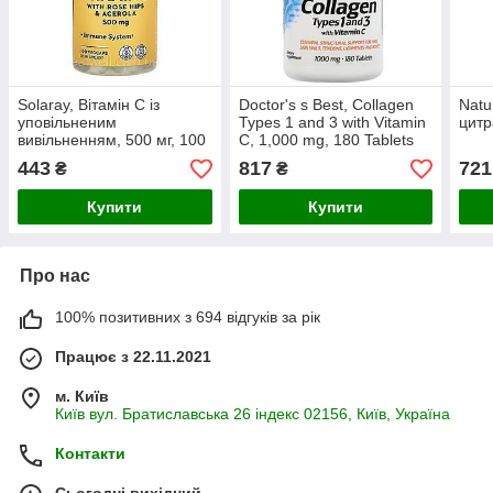
Solaray, Вітамін C із
Doctor's s Best, Collagen
Natu
уповільненим
Types 1 and 3 with Vitamin
цитр
вивільненням, 500 мг, 100
C, 1,000 mg, 180 Tablets
рослинних капсул
443
817
721
₴
₴
Купити
Купити
Про нас
100% позитивних з 694 відгуків за рік
Працює з 22.11.2021
м. Київ
Київ вул. Братиславська 26 індекс 02156, Київ, Україна
Контакти