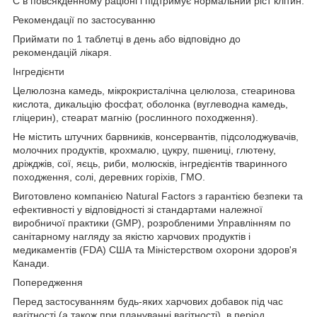
С в повсякденному раціоні і підтримує нормальний ріст клітин.
Рекомендації по застосуванню
Приймати по 1 таблетці в день або відповідно до
рекомендацій лікаря.
Інгредієнти
Целюлозна камедь, мікрокристалічна целюлоза, стеаринова
кислота, дикальцію фосфат, оболонка (вуглеводна камедь,
гліцерин), стеарат магнію (рослинного походження).
Не містить штучних барвників, консервантів, підсолоджувачів,
молочних продуктів, крохмалю, цукру, пшениці, глютену,
дріжджів, сої, яєць, риби, молюсків, інгредієнтів тваринного
походження, солі, деревних горіхів, ГМО.
Виготовлено компанією Natural Factors з гарантією безпеки та
ефективності у відповідності зі стандартами належної
виробничої практики (GMP), розробленими Управлінням по
санітарному нагляду за якістю харчових продуктів і
медикаментів (FDA) США та Міністерством охорони здоров'я
Канади.
Попередження
Перед застосуванням будь-яких харчових добавок під час
вагітності (а також при плануванні вагітності), в період