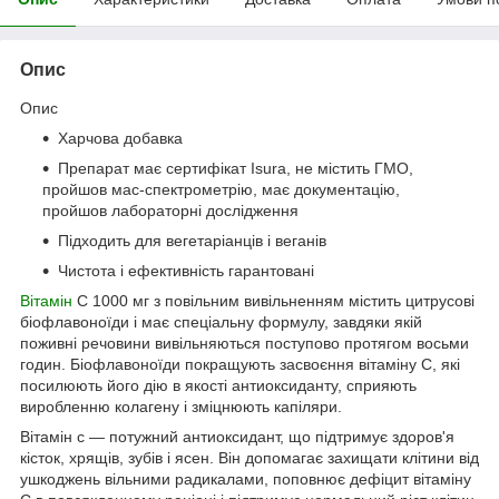
Опис
Опис
Харчова добавка
Препарат має сертифікат Isura, не містить ГМО,
пройшов мас-спектрометрію, має документацію,
пройшов лабораторні дослідження
Підходить для вегетаріанців і веганів
Чистота і ефективність гарантовані
Вітамін
C 1000 мг з повільним вивільненням містить цитрусові
біофлавоноїди і має спеціальну формулу, завдяки якій
поживні речовини вивільняються поступово протягом восьми
годин. Біофлавоноїди покращують засвоєння вітаміну С, які
посилюють його дію в якості антиоксиданту, сприяють
виробленню колагену і зміцнюють капіляри.
Вітамін с — потужний антиоксидант, що підтримує здоров'я
кісток, хрящів, зубів і ясен. Він допомагає захищати клітини від
ушкоджень вільними радикалами, поповнює дефіцит вітаміну