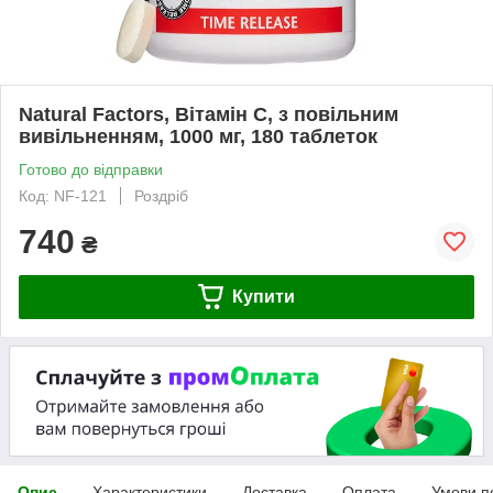
Natural Factors, Вітамін C, з повільним
вивільненням, 1000 мг, 180 таблеток
Готово до відправки
Код: NF-121
Роздріб
740
₴
Купити
Опис
Характеристики
Доставка
Оплата
Умови п