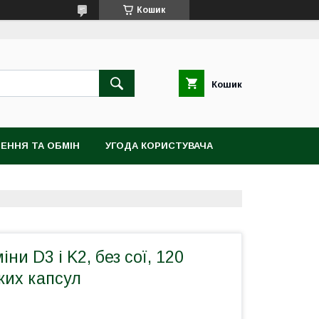
Кошик
Кошик
ЕННЯ ТА ОБМІН
УГОДА КОРИСТУВАЧА
іни D3 і K2, без сої, 120
ких капсул