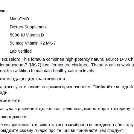
Опис
· Non-GMO
· Dietary Supplement
· 5000 IU Vitamin D
· 50 mcg Vitamin K2 MK-7
· Lab Verified
iscussion: This formula combines high-potency natural source D-3 Chole
enaquinone-7 (MK-7) from fermented chickpea. These vitamins work sy
ealth in addition to maintain healthy calcium levels.
екомендації щодо застосування
астосовувати тільки за прямим призначенням. Приймайте по одній 
оди.
нгредієнти
апсула з рослинної целюлози, целюлоза, моностеарат гліцерину, ек
Попередження
е використовувати, якщо захисна мембрана пошкоджена або відсутн
овідомте своєму лікарю про те, що ви приймаєте цей продукт.