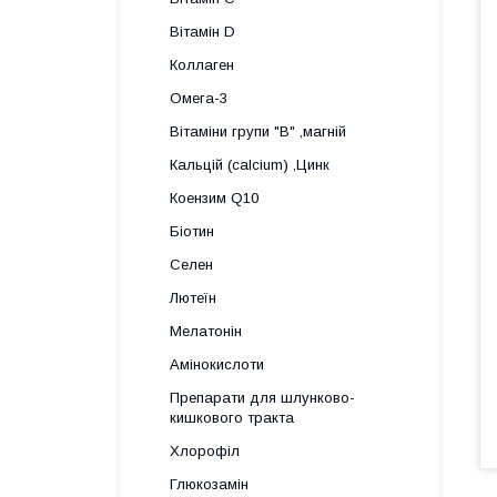
Вітамін D
Коллаген
Омега-3
Вітаміни групи "В" ,магній
Кальцій (calcium) ,Цинк
Коензим Q10
Біотин
Селен
Лютеїн
Мелатонін
Амінокислоти
Препарати для шлунково-
кишкового тракта
Хлорофіл
Глюкозамін