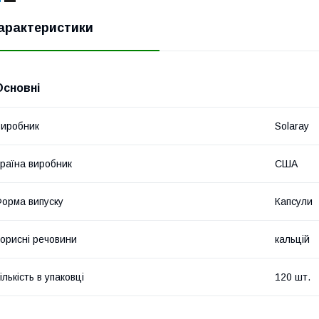
арактеристики
Основні
иробник
Solaray
раїна виробник
США
орма випуску
Капсули
орисні речовини
кальцій
ількість в упаковці
120 шт.