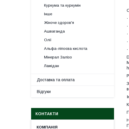
Куркума та куркумін
Інше
Жіноче здоров'я
Ашваганда
Олії
Альфа-ліпоєва кислота
D
Мінерал Залізо
M
Ламідан
h
Р
Доставка та оплата
З
в
Відгуки
І
К
КОНТАКТИ
Н
П