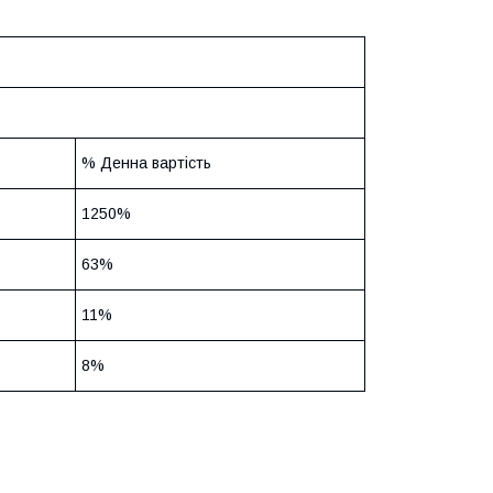
% Денна вартість
1250%
63%
11%
8%