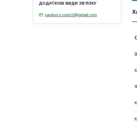
Х
vavilon.s.com12@gmail.com
В
К
Ф
К
К