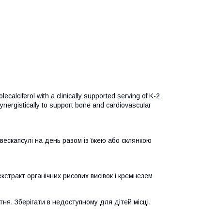
calciferol with a clinically supported serving of K-2
nergistically to support bone and cardiovascular
вескапсулі на день разом із їжею або склянкою
стракт органічних рисових висівок і кремнезем
я. Зберігати в недоступному для дітей місці.