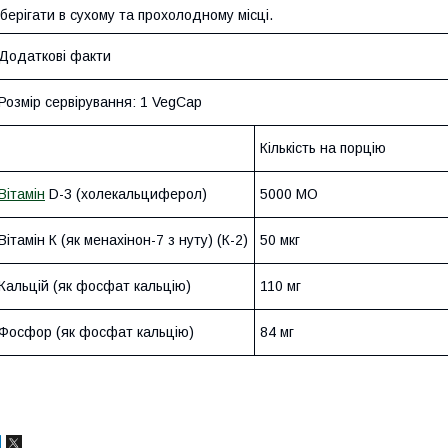
берігати в сухому та прохолодному місці.
Додаткові факти
Розмір сервірування: 1 VegCap
Кількість на порцію
Вітамін
D-3 (холекальциферол)
5000 МО
Вітамін К (як менахінон-7 з нуту) (К-2)
50 мкг
Кальцій (як фосфат кальцію)
110 мг
Фосфор (як фосфат кальцію)
84 мг