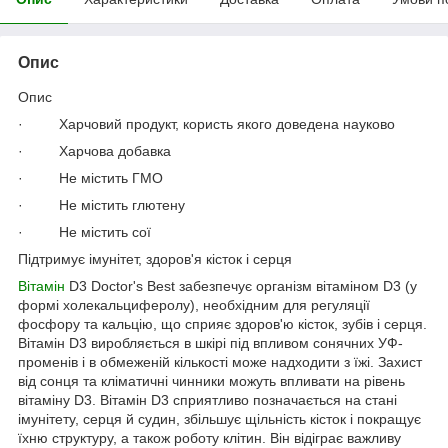
Опис
Опис
· Харчовий продукт, користь якого доведена науково
· Харчова добавка
· Не містить ГМО
· Не містить глютену
· Не містить сої
Підтримує імунітет, здоров'я кісток і серця
Вітамін
D3 Doctor's Best забезпечує організм вітаміном D3 (у
формі холекальциферолу), необхідним для регуляції
фосфору та кальцію, що сприяє здоров'ю кісток, зубів і серця.
Вітамін D3 виробляється в шкірі під впливом сонячних УФ-
променів і в обмеженій кількості може надходити з їжі. Захист
від сонця та кліматичні чинники можуть впливати на рівень
вітаміну D3. Вітамін D3 сприятливо позначається на стані
імунітету, серця й судин, збільшує щільність кісток і покращує
їхню структуру, а також роботу клітин. Він відіграє важливу