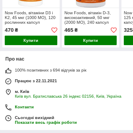
Now Foods, вітаміни D3 і
Now Foods, вітамін D-3,
Now 
K2, 45 мкг (1000 МО), 120
високоактивний, 50 мкг
125 
рослинних капсул
(2000 МО), 240 капсул
капс
470
465
325
₴
₴
Купити
Купити
Про нас
100% позитивних з 694 відгуків за рік
Працює з 22.11.2021
м. Київ
Київ вул. Братиславська 26 індекс 02156, Київ, Україна
Контакти
Сьогодні вихідний
Показати весь графік роботи