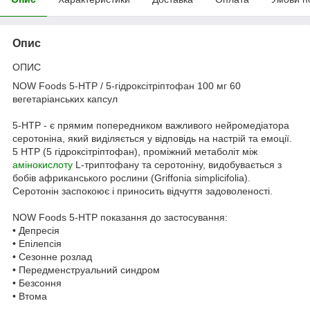
Опис
ОПИС
NOW Foods 5-HTP / 5-гідроксітріптофан 100 мг 60
вегетаріанських капсул
5-HTP - є прямим попередником важливого нейромедіатора
серотоніна, який виділяється у відповідь на настрій та емоції.
5 HTP (5 гідроксітріптофан), проміжний метаболіт між
амінокислоту
L-триптофану та серотоніну, видобувається з
бобів африканського рослини (Griffonia simplicifolia).
Серотонін заспокоює і приносить відчуття задоволеності.
NOW Foods 5-HTP показання до застосування:
• Депресія
• Епілепсія
• Сезонне розлад
• Передменструальний синдром
• Безсоння
• Втома