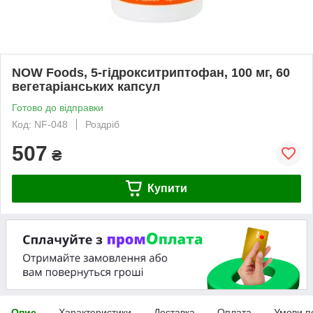
NOW Foods, 5-гідрокситриптофан, 100 мг, 60
вегетаріанських капсул
Готово до відправки
Код: NF-048
Роздріб
507
₴
Купити
Опис
Характеристики
Доставка
Оплата
Умови п