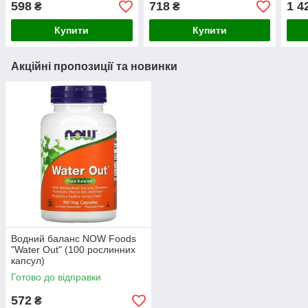
598
718
1 4
₴
₴
Купити
Купити
Акційні пропозиції та новинки
Водний баланс NOW Foods
"Water Out" (100 рослинних
капсул)
Готово до відправки
572
₴