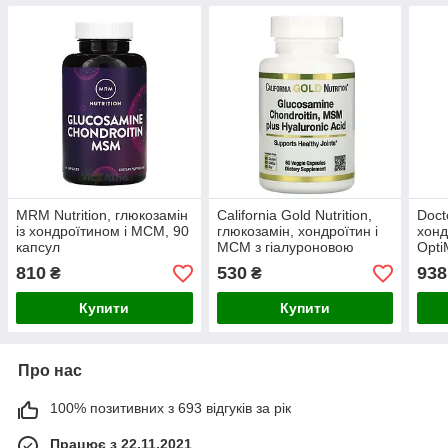
MRM Nutrition, глюкозамін
California Gold Nutrition,
Doct
із хондроїтином і МСМ, 90
глюкозамін, хондроїтин і
хонд
капсул
МСМ з гіалуроновою
Opti
кислотою, 60 рослинних
капс
810
530
938
₴
₴
капсул
Купити
Купити
Про нас
100% позитивних з 693 відгуків за рік
Працює з 22.11.2021