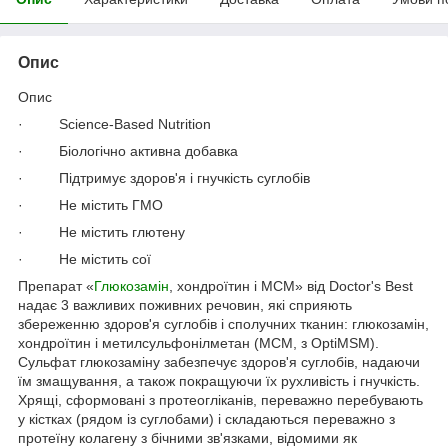
Опис
Опис
· Science-Based Nutrition
· Біологічно активна добавка
· Підтримує здоров'я і гнучкість суглобів
· Не містить ГМО
· Не містить глютену
· Не містить сої
Препарат «
Глюкозамін
, хондроїтин і МСМ» від Doctor's Best
надає 3 важливих поживних речовин, які сприяють
збереженню здоров'я суглобів і сполучних тканин: глюкозамін,
хондроїтин і метилсульфонілметан (МСМ, з OptiMSM).
Сульфат глюкозаміну забезпечує здоров'я суглобів, надаючи
їм змащування, а також покращуючи їх рухливість і гнучкість.
Хрящі, сформовані з протеогліканів, переважно перебувають
у кістках (рядом із суглобами) і складаються переважно з
протеїну колагену з бічними зв'язками, відомими як