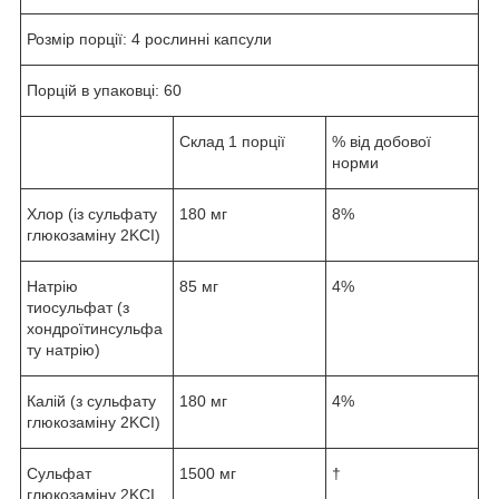
Розмір порції: 4 рослинні капсули
Порцій в упаковці: 60
Склад 1 порції
% від добової
норми
Хлор (із сульфату
180 мг
8%
глюкозаміну 2KCI)
Натрію
85 мг
4%
тиосульфат (з
хондроїтинсульфа
ту натрію)
Калій (з сульфату
180 мг
4%
глюкозаміну 2KCI)
Сульфат
1500 мг
†
глюкозаміну 2KCI