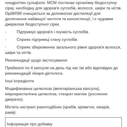
хондроїтин сульфати. МСМ постачає організму біодоступну
сірку, необхідну для здоров'я суглобів, волосся, шкіри та нігтів.
OptiMSM очищається за допомогою дистиляції для
досягнення найвищої чистоти та консистенції, і є чудовим
джерелом біодоступної сірки.
· Підтримує здоров'я і гнучкість суглобів.
· Сприяє підтримці стану суглобів.
· Сприяє збереженню загального рівня здоров'я волосся,
шкіри та нігтів.
Рекомендації щодо застосування
Приймати по 4 капсули на день під час їжі або відповідно до
рекомендацій лікаря-дієтолога.
Інші інгредієнти
Модифікована целюлоза (вегетаріанська капсула),
мікрокристалічна целюлоза, стеарат магнію (рослинне
джерело).
Містить екстракт ракоподібних (крабів, креветок, омарів,
раків).
Інформація про добавку