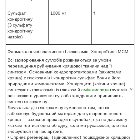
Сульфат
1000 мг
†
хондроїтину
(З сульфату
хондроїтину
натрію)
Фармакологічні властивості Глюкозамін, Хондроїтин і МСМ:
Всі захворювання суглобів розвиваються за умови
перевищення руйнування хрящової тканини над її
синтезом. Основними хондропротекторами (захистами
хряща) є глюкозамін і хондроїтин сульфат. Вони є його
природними компонентами. Хондроцити (клітини хряща)
синтезують глюкозамін із глюкози й
амінокислоти
глутамін. У
разі важкого ураження суглоба хондроцити припиняють
синтез глюкозаміну.
Лікувальна дія глюкозаміну зумовлена тим, що він
забезпечує будівельний матеріал для утворення нового
хряща — захисної прокладки в суглобах, яка не дає змогу
кісткам тертися одна об одну, коли ми рухаємося, але яка
зношується під час артриті.
• Сприяє регенерації (відновленню) пошкодженої хрящової