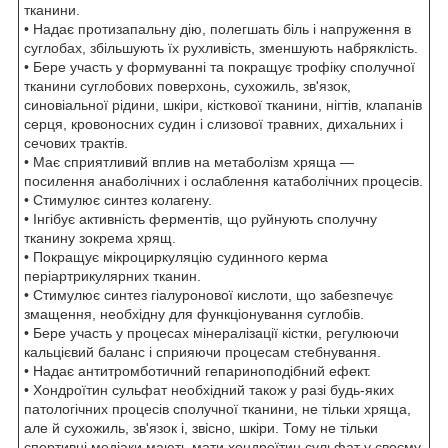
тканини.
• Надає протизапальну дію, полегшать біль і напруження в
суглобах, збільшують їх рухливість, зменшують набряклість.
• Бере участь у формуванні та покращує трофіку сполучної
тканини суглобових поверхонь, сухожиль, зв'язок,
синовіальної рідини, шкіри, кісткової тканини, нігтів, клапанів
серця, кровоносних судин і слизової травних, дихальних і
сечових трактів.
• Має сприятливий вплив на метаболізм хряща —
посилення анаболічних і ослаблення катаболічних процесів.
• Стимулює синтез колагену.
• Інгібує активність ферментів, що руйнують сполучну
тканину зокрема хрящ.
• Покращує мікроциркуляцію судинного керма
періартрикулярних тканин.
• Стимулює синтез гіалуронової кислоти, що забезпечує
змащення, необхідну для функціонування суглобів.
• Бере участь у процесах мінералізації кістки, регулюючи
кальцієвий баланс і сприяючи процесам стебнування.
• Надає антитромботичний гепариноподібний ефект.
• Хондроїтин сульфат необхідний також у разі будь-яких
патологічних процесів сполучної тканини, не тільки хряща,
але й сухожиль, зв'язок і, звісно, шкіри. Тому не тільки
спортивні медіаки мають мати хондроїтин сульфат у своєму