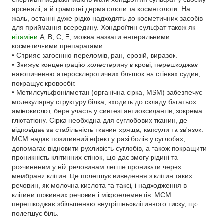
арсеналі, а й грамотні дерматологи та косметологи. На
жаль, останні дуже рідко надходять до косметичних засобів
для приймання всередину. Хондроїтин сульфат також як
вітаміни
А, В, С, Е, можна назвати ентеральними
косметичними препаратами.
• Сприяє загоєнню переломів, ран, ерозій, виразок.
• Знижує концентрацію холестерину в крові, перешкоджає
накопиченню атеросклеротичних бляшок на стінках судин,
покращує кровообіг.
• Метилсульфонілметан (органічна сірка, MSM) забезпечує
молекулярну структуру білка, входить до складу багатьох
амінокислот, бере участь у синтезі антиоксидантів, зокрема
глютатіону. Сірка необхідна для суглобових тканин, де
відповідає за стабільність тканин хряща, капсули та зв'язок.
МСМ надає позитивний ефект у разі болів у суглобах,
допомагає відновити рухливість суглобів, а також покращити
проникність клітинних стінок, що дає змогу рідині та
розчиненим у ній речовинам легше проникати через
мембрани клітин. Це полегшує виведення з клітин таких
речовин, як молочна кислота та таксі, і надходження в
клітини поживних речовин і мікроелементів. МСМ
перешкоджає збільшенню внутрішньоклітинного тиску, що
полегшує біль.