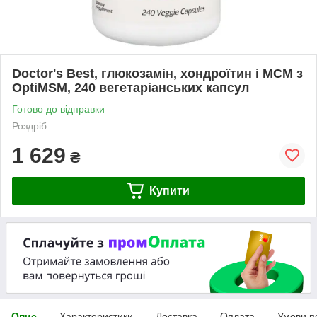
Doctor's Best, глюкозамін, хондроїтин і МСМ з
OptiMSM, 240 вегетаріанських капсул
Готово до відправки
Роздріб
1 629
₴
Купити
Опис
Характеристики
Доставка
Оплата
Умови п